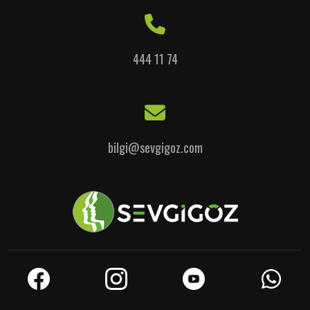
444 11 74
bilgi@sevgigoz.com