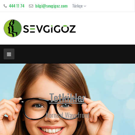
444 11 74
bilgi@sevgigoz.com
Türkçe
Tetkikler
Korneal Wavefront