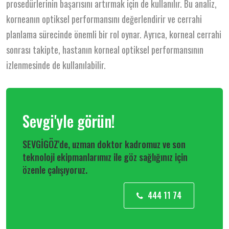
prosedürlerinin başarısını artırmak için de kullanılır. Bu analiz,
korneanın optiksel performansını değerlendirir ve cerrahi
planlama sürecinde önemli bir rol oynar. Ayrıca, korneal cerrahi
sonrası takipte, hastanın korneal optiksel performansının
izlenmesinde de kullanılabilir.
Sevgi'yle görün!
SEVGİGÖZ'de, uzman doktor kadromuz ve son
teknoloji ekipmanlarımız ile göz sağlığınız için
özenle çalışıyoruz.
444 11 74