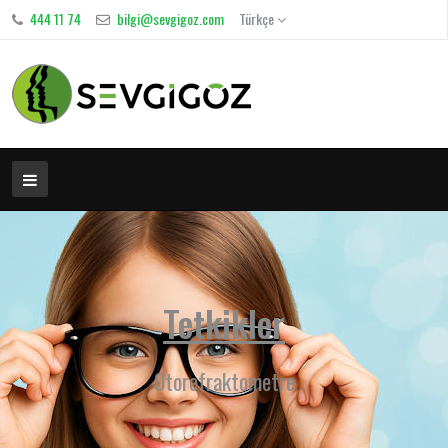
444 11 74
bilgi@sevgigoz.com
Türkçe
Tetkikler
Otorefraktometre