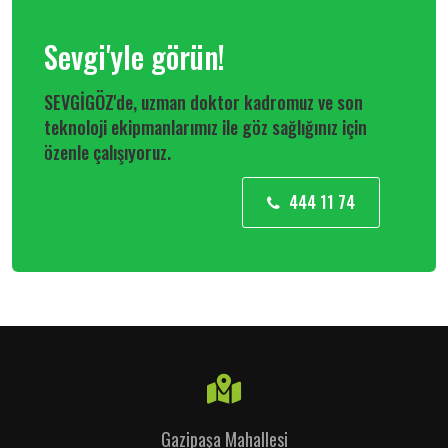
Sevgi'yle görün!
SEVGİGÖZ'de, uzman doktor kadromuz ve son
teknoloji ekipmanlarımız ile göz sağlığınız için
özenle çalışıyoruz.
444 11 74
Gazipaşa Mahallesi