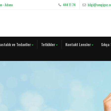
an - Adana
444 11 74
bilgi@sevgigoz.
astalık ve Tedaviler
Tetkikler
Kontakt Lensler
Sıkça 