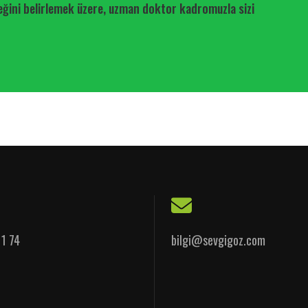
eğini belirlemek üzere, uzman doktor kadromuzla sizi
11 74
bilgi@sevgigoz.com