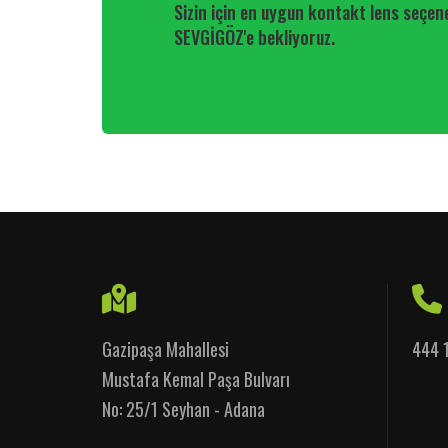
Sizin için en uygun kontakt lens seçen
SEVGİGÖZ'e bekliyoruz.
Gazipaşa Mahallesi
444 
Mustafa Kemal Paşa Bulvarı
No: 25/1 Seyhan - Adana