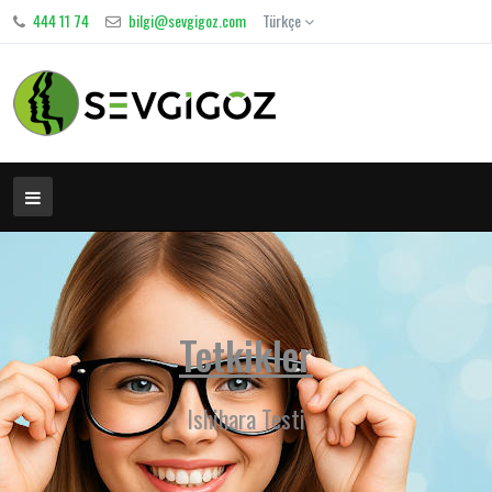
444 11 74
bilgi@sevgigoz.com
Türkçe
Tetkikler
Ishihara Testi