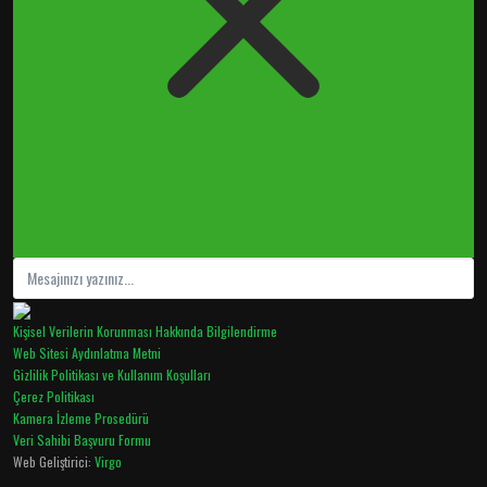
Kişisel Verilerin Korunması Hakkında Bilgilendirme
Web Sitesi Aydınlatma Metni
Gizlilik Politikası ve Kullanım Koşulları
Çerez Politikası
Kamera İzleme Prosedürü
Veri Sahibi Başvuru Formu
Web Geliştirici:
Virgo