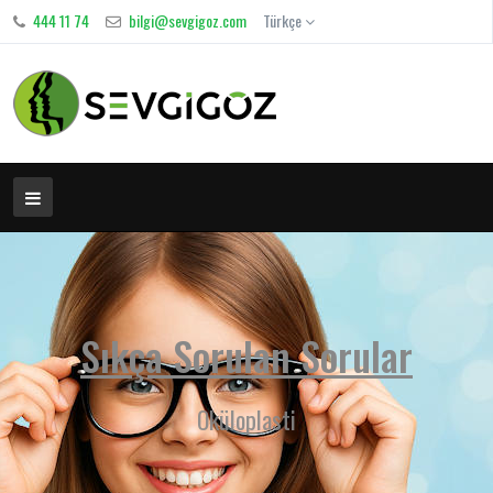
444 11 74
bilgi@sevgigoz.com
Türkçe
Sıkça Sorulan Sorular
Oküloplasti