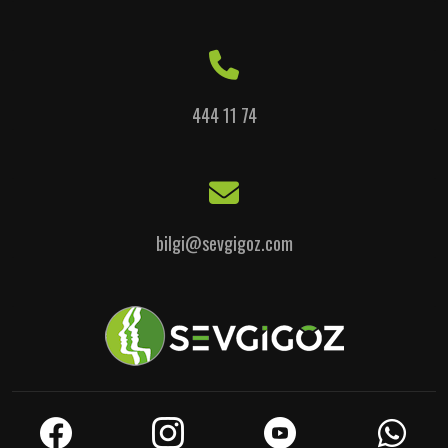
444 11 74
bilgi@sevgigoz.com