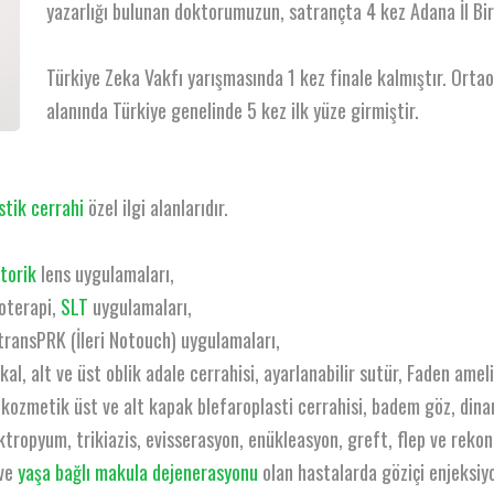
yazarlığı bulunan doktorumuzun, satrançta 4 kez Adana İl Biri
Türkiye Zeka Vakfı yarışmasında 1 kez finale kalmıştır. Ortao
alanında Türkiye genelinde 5 kez ilk yüze girmiştir.
stik cerrahi
özel ilgi alanlarıdır.
torik
lens uygulamaları,
oterapi,
SLT
uygulamaları,
ransPRK (İleri Notouch) uygulamaları,
kal, alt ve üst oblik adale cerrahisi, ayarlanabilir sutür, Faden amel
 kozmetik üst ve alt kapak blefaroplasti cerrahisi, badem göz, dina
tropyum, trikiazis, evisserasyon, enükleasyon, greft, flep ve rekon
 ve
yaşa bağlı makula dejenerasyonu
olan hastalarda göziçi enjeksiyo