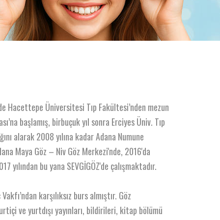
de Hacettepe Üniversitesi Tıp Fakültesi’nden mezun
sı’na başlamış, birbuçuk yıl sonra Erciyes Üniv. Tıp
lığını alarak 2008 yılına kadar Adana Numune
Adana Maya Göz – Niv Göz Merkezi'nde, 2016'da
017 yılından bu yana SEVGİGÖZ'de çalışmaktadır.
akfı’ndan karşılıksız burs almıştır. Göz
rtiçi ve yurtdışı yayınları, bildirileri, kitap bölümü