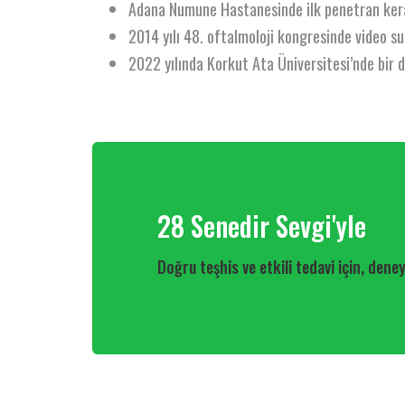
Adana Numune Hastanesinde ilk penetran kerat
2014 yılı 48. oftalmoloji kongresinde video su
2022 yılında Korkut Ata Üniversitesi’nde bir 
28 Senedir Sevgi'yle
Doğru teşhis ve etkili tedavi için, den