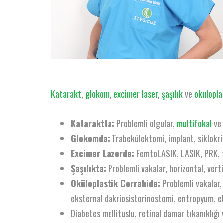
Katarakt
,
glokom
,
excimer laser
,
şaşılık
ve
okulopla
Kataraktta:
Problemli olgular,
multifokal
ve
Glokomda:
Trabekülektomi, implant, siklokri
Excimer Lazerde:
FemtoLASIK, LASIK, PRK, t
Şaşılıkta:
Problemli vakalar, horizontal, verti
Oküloplastik Cerrahide:
Problemli vakalar,
eksternal dakriosistorinostomi, entropyum, ek
Diabetes mellituslu, retinal damar tıkanıklığı