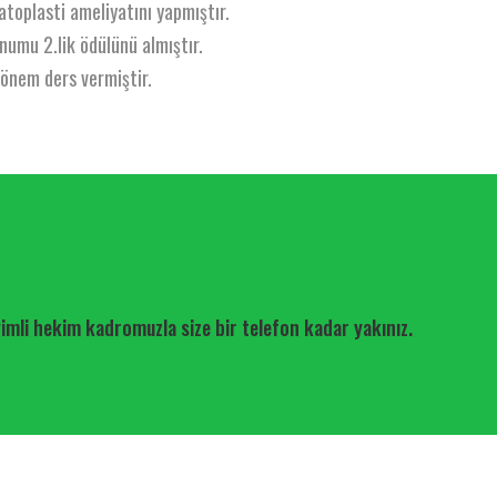
oplasti ameliyatını yapmıştır.
numu 2.lik ödülünü almıştır.
dönem ders vermiştir.
eyimli hekim kadromuzla size bir telefon kadar yakınız.