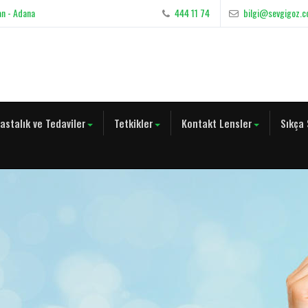
an - Adana
444 11 74
bilgi@sevgigoz.
astalık ve Tedaviler
Tetkikler
Kontakt Lensler
Sıkça 