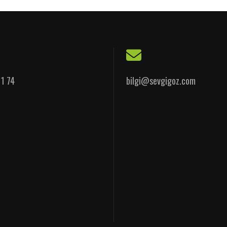
11 74
bilgi@sevgigoz.com