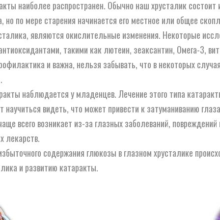
акты наиболее распространен. Обычно наш хрусталик состоит 
 но по мере старения начинается его местное или общее скопл
талика, являются окислительные изменения. Некоторые иссле
антиоксидантами, такими как лютеин, зеаксантин, Омега-3, ви
офилактика и важна, нельзя забывать, что в некоторых случая
.
ракты наблюдается у младенцев. Лечение этого типа катаракт
т научиться видеть, что может привести к затуманиванию глаза
аще всего возникает из-за глазных заболеваний, повреждений 
х лекарств.
избыточного содержания глюкозы в глазном хрусталике происхо
алика и развитию катаракты.