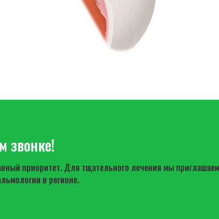
м звонке!
лавный приоритет. Для тщательного лечения мы приглашае
альмологии в регионе.