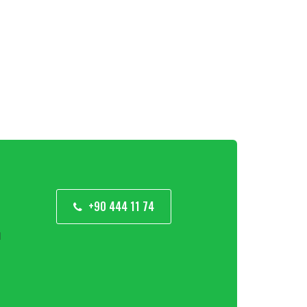
+90 444 11 74
м