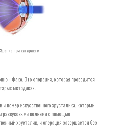
Зрение при катаракте
но - Фако. Это операция, которая проводится
старых методиках.
 и номер искусственного хрусталика, который
льтразвуковыми волнами с помощью
венный хрусталик, и операция завершается без