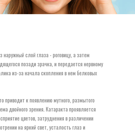
 наружный слой глаза - роговицу, а затем
одящегося позади зрачка, и передается нервному
алика из-за начала скопления в нем белковых
то приводит к появлению мутного, размытого
лема двойного зрения. Катаракта проявляется
сприятие цветов, затруднения в различении
отрении на яркий свет, усталость глаз и