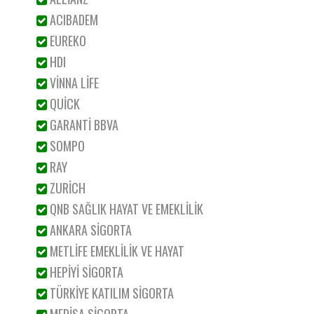
ACIBADEM
EUREKO
HDI
VİNNA LİFE
QUİCK
GARANTİ BBVA
SOMPO
RAY
ZURİCH
QNB SAĞLIK HAYAT VE EMEKLİLİK
ANKARA SİGORTA
METLİFE EMEKLİLİK VE HAYAT
HEPİYİ SİGORTA
TÜRKİYE KATILIM SİGORTA