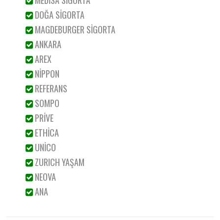
MEDİSA SİGORTA
DOĞA SİGORTA
MAGDEBURGER SİGORTA
ANKARA
AREX
NİPPON
REFERANS
SOMPO
PRİVE
ETHİCA
UNİCO
ZURICH YAŞAM
NEOVA
ANA