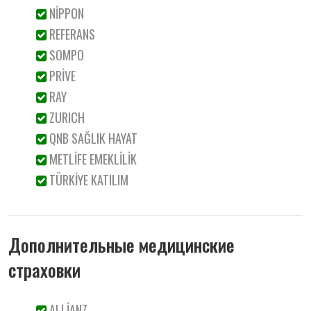
NİPPON
REFERANS
SOMPO
PRİVE
RAY
ZURICH
QNB SAĞLIK HAYAT
METLİFE EMEKLİLİK
TÜRKİYE KATILIM
Дополнительные медицинские
страховки
ALLİANZ