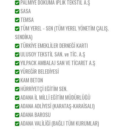
PALMİYE DOKUMA İPLİK TEKSTİL A.Ş
SASA
TEMSA
TÜM YEREL - SEN (TÜM YEREL YÖNETİM ÇALIŞ.
SENDİKA)
TÜRKİYE EMEKLİLER DERNEĞİ KARTI
ULUSOY TEKSTİL SAN. ve TİC. A.Ş
YILPACK AMBALAJ SAN VE TİCARET A.Ş
YÜREĞİR BELEDİYESİ
KAM BETON
HÜRRİYETÇİ EĞİTİM SEN.
ADANA İL MİLLİ EĞİTİM MÜDÜRLÜĞÜ
ADANA ADLİYESİ (KARATAŞ-KARAİSALI)
ADANA BAROSU
ADANA VALİLİĞİ (BAĞLI TÜM KURUMLAR)