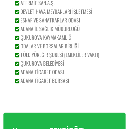
ATERMİT SAN.A.Ş.
DEVLET HAVA MEYDANLARI İŞLETMESİ
ESNAF VE SANATKARLAR ODASI
ADANA İL SAĞLIK MÜDÜRLÜĞÜ
ÇUKUROVA KAYMAKAMLIĞI
ODALAR VE BORSALAR BİRLİĞİ
TÜED YÜREĞİR ŞUBESİ (EMEKLİLER VAKFI)
ÇUKUROVA BELEDİYESİ
ADANA TİCARET ODASI
ADANA TİCARET BORSASI