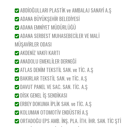
ABDİOĞULLARI PLASTİK ve AMBALAJ SANAYİ A.Ş
ADANA BÜYÜKŞEHİR BELEDİYESİ
ADANA EMNİYET MÜDÜRLÜĞÜ
ADANA SERBEST MUHASEBECİLER VE MALİ
MÜŞAVİRLER ODASI
AKDENİZ VAKFI KARTI
ANADOLU EMEKLİLER DERNEĞİ
ATLAS DENİM TEKSTİL SAN. ve TİC. A.Ş
BAKIRLAR TEKSTİL SAN. ve TİC. A.Ş
DAVUT PANEL VE SAC. SAN. TİC. A.Ş
DİSK GENEL İŞ SENDİKASI
ERBEY DOKUMA İPLİK SAN. ve TİC. A.Ş
KOLUMAN OTOMOTİV ENDÜSTRİ A.Ş
ORTADOĞU EPS AMB. İNŞ. PLA. İTH. İHR. SAN. TİC ŞTİ