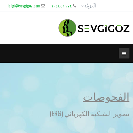
اَلْعَرَبِيَّة
٩٠٤٤٤١١٧٤
bilgi@sevgigoz.com
الفحوصات
تصوير الشبكية الكهربائي (ERG)