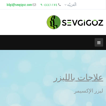
اَلْعَرَبِيَّة
٩٠٤٤٤١١٧٤
bilgi@sevgigoz.com
علاجات بالليزر
ليزر الإكسيمر