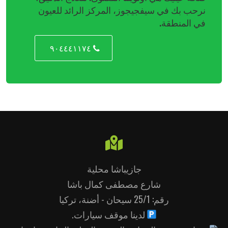
نرحب بك في سيفجيجوز، المركز الرائد للعيون
في المنطقة.
٩٠٤٤٤١١٧٤
جازيباشا محلية
شارع مصطفى كمال باشا
رقم: 25/1 سيحان - أضنة، تركيا
لدينا موقف سيارات.