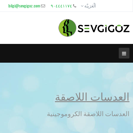
اَلْعَرَبِيَّة
٩٠٤٤٤١١٧٤
bilgi@sevgigoz.com
العدسات اللاصقة
العدسات اللاصقة الكروموجينية