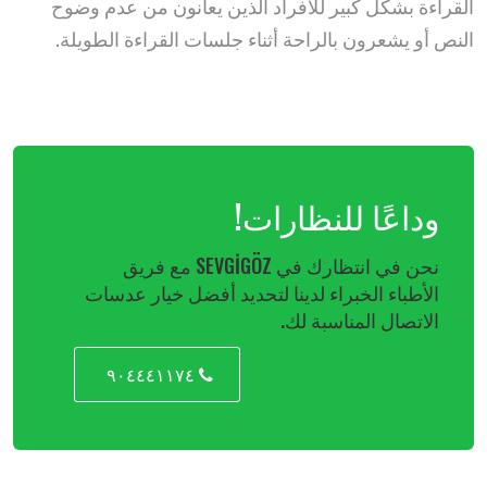
القراءة بشكل كبير للأفراد الذين يعانون من عدم وضوح
النص أو يشعرون بالراحة أثناء جلسات القراءة الطويلة.
وداعًا للنظارات!
نحن في انتظارك في SEVGİGÖZ مع فريق
الأطباء الخبراء لدينا لتحديد أفضل خيار عدسات
الاتصال المناسبة لك.
٩٠٤٤٤١١٧٤