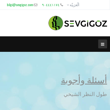
اَلْعَرَبِيَّة
٩٠٤٤٤١١٧٤
bilgi@sevgigoz.com
أسئلة وأجوبة
طول النظر الشيخي